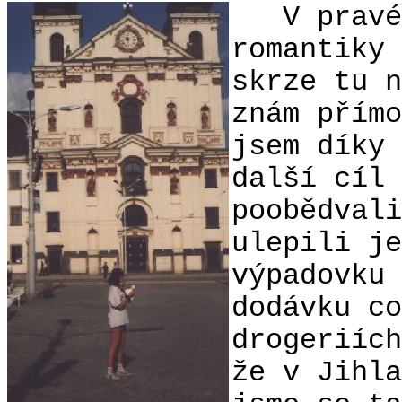
V pravé p
romantiky 
skrze tu n
znám přímo
jsem díky 
další cíl 
poobědvali
ulepili je
výpadovku 
dodávku co
drogeriích
že v Jihla