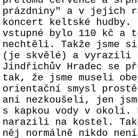
přelomu července a srpn
prázdniny" a v jejich r
koncert keltské hudby. 
vstupné bylo 110 kč a t
nechtěli. Takže jsme si
(je skvělé) a vyrazili 
Jindřichův Hradec se př
tak, že jsme museli obe
orientační smysl prostě
ani nezkoušeli, jen jsm
s kapkou vody v okolí. 
narazili na kostel. Tak
něj normálně nikdo není