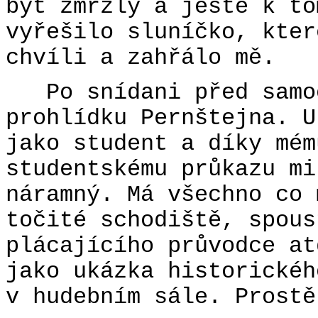
být zmrzlý a ještě k to
vyřešilo sluníčko, kter
chvíli a zahřálo mě.
Po snídani před samoo
prohlídku Pernštejna. U
jako student a díky mém
studentskému průkazu mi
náramný. Má všechno co 
točité schodiště, spous
plácajícího průvodce at
jako ukázka historickéh
v hudebním sále. Prostě