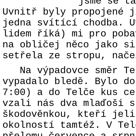
jsme se ta
Uvnitř byly propojené j
jedna svítící chodba. U
lidem říká) mi pro poba
na obličej něco jako si
setřela ze stropu, nače
Na výpadovce směr Te
vypadalo bledě. Bylo do
7:00) a do Telče kus ce
vzali nás dva mlaďoši s
škodověnkou, kteří jeli
okolností tamtéž. V Tel