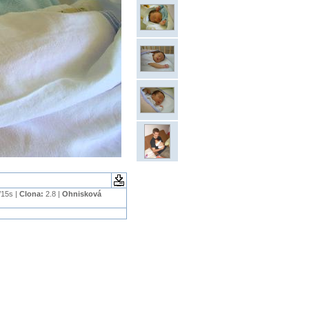
/15s |
Clona:
2.8 |
Ohnisková