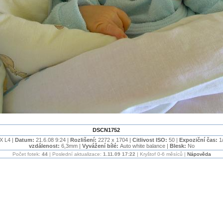
DSCN1752
 L4 |
Datum:
21.6.08 9:24 |
Rozlišení:
2272 x 1704 |
Citlivost ISO:
50 |
Expoziční čas:
1
vzdálenost:
6,3mm |
Vyvážení bílé:
Auto white balance |
Blesk:
No
Počet fotek:
44
| Poslední aktualizace:
1.11.09 17:22
| Kryštof 0-6 měsíců |
Nápověda