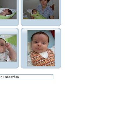
on
|
Nápověda