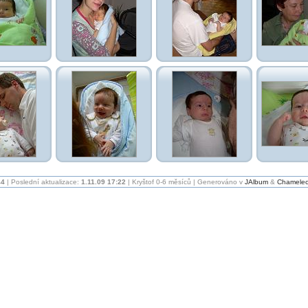
44
| Poslední aktualizace:
1.11.09 17:22
| Kryštof 0-6 měsíců | Generováno v
JAlbum
&
Chamele