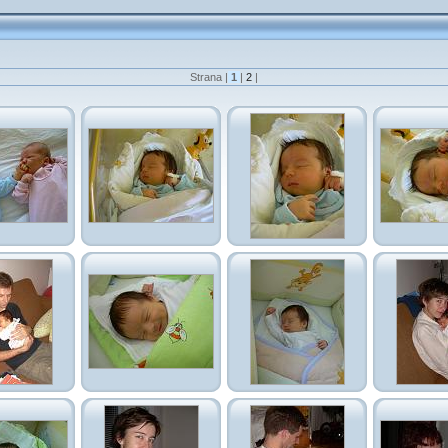
Strana |
1
|
2
|