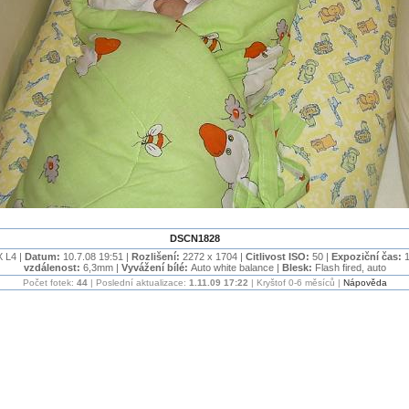
DSCN1828
 L4 |
Datum:
10.7.08 19:51 |
Rozlišení:
2272 x 1704 |
Citlivost ISO:
50 |
Expoziční čas:
1
vzdálenost:
6,3mm |
Vyvážení bílé:
Auto white balance |
Blesk:
Flash fired, auto
Počet fotek:
44
| Poslední aktualizace:
1.11.09 17:22
| Kryštof 0-6 měsíců |
Nápověda