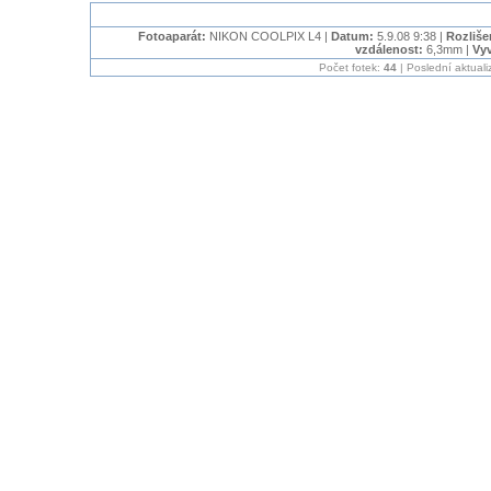
Fotoaparát:
NIKON COOLPIX L4 |
Datum:
5.9.08 9:38 |
Rozliše
vzdálenost:
6,3mm |
Vyv
Počet fotek:
44
| Poslední aktual